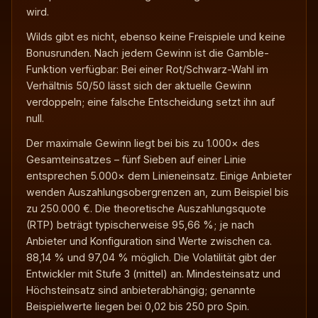
wird.
Wilds gibt es nicht, ebenso keine Freispiele und keine
Bonusrunden. Nach jedem Gewinn ist die Gamble-
Funktion verfügbar: Bei einer Rot/Schwarz-Wahl im
Verhältnis 50/50 lässt sich der aktuelle Gewinn
verdoppeln; eine falsche Entscheidung setzt ihn auf
null.
Der maximale Gewinn liegt bei bis zu 1.000× des
Gesamteinsatzes – fünf Sieben auf einer Linie
entsprechen 5.000× dem Linieneinsatz. Einige Anbieter
wenden Auszahlungsobergrenzen an, zum Beispiel bis
zu 250.000 €. Die theoretische Auszahlungsquote
(RTP) beträgt typischerweise 95,66 %; je nach
Anbieter und Konfiguration sind Werte zwischen ca.
88,14 % und 97,04 % möglich. Die Volatilität gibt der
Entwickler mit Stufe 3 (mittel) an. Mindesteinsatz und
Höchsteinsatz sind anbieterabhängig; genannte
Beispielwerte liegen bei 0,02 bis 250 pro Spin.