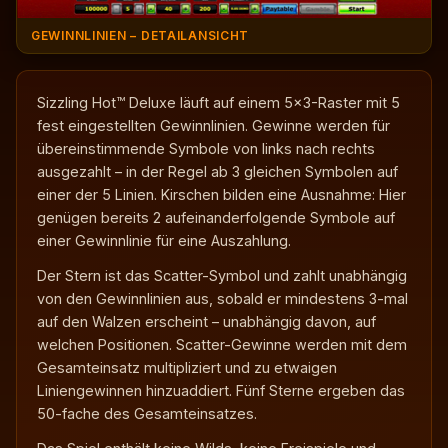
GEWINNLINIEN – DETAILANSICHT
Sizzling Hot™ Deluxe läuft auf einem 5×3-Raster mit 5
fest eingestellten Gewinnlinien. Gewinne werden für
übereinstimmende Symbole von links nach rechts
ausgezahlt – in der Regel ab 3 gleichen Symbolen auf
einer der 5 Linien. Kirschen bilden eine Ausnahme: Hier
genügen bereits 2 aufeinanderfolgende Symbole auf
einer Gewinnlinie für eine Auszahlung.
Der Stern ist das Scatter-Symbol und zahlt unabhängig
von den Gewinnlinien aus, sobald er mindestens 3-mal
auf den Walzen erscheint – unabhängig davon, auf
welchen Positionen. Scatter-Gewinne werden mit dem
Gesamteinsatz multipliziert und zu etwaigen
Liniengewinnen hinzuaddiert. Fünf Sterne ergeben das
50-fache des Gesamteinsatzes.