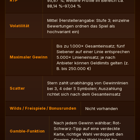
RTP
95,67 %; weitere Profile im Bereich ca.
88,14 %–97,04 %
Mittel (Herstellerangabe: Stufe 3; einzelne
Volatilität
Bewertungen ordnen das Spiel als
hochvariant ein)
Bis zu 1.000× Gesamteinsatz; fünf
Siebener auf einer Linie entsprechen
Maximaler Gewinn
5.000× Linieneinsatz; je nach
Anbieter können Geldlimits gelten (z.
B. bis 250.000 €)
Stern zahlt unabhängig von Gewinnlinien
Scatter
bei 3, 4 oder 5 Symbolen; Auszahlung
richtet sich nach dem Gesamteinsatz
Wilds / Freispiele / Bonusrunden
Nicht vorhanden
Nach jedem Gewinn wählbar; Rot-
Schwarz-Tipp auf eine verdeckte
Gamble-Funktion
Karte, richtige Wahl verdoppelt den
Gewinn, falsche Wahl löscht ihn