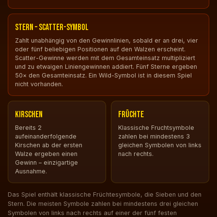
Stern – Scatter-Symbol
Zahlt unabhängig von den Gewinnlinien, sobald er an drei, vier
oder fünf beliebigen Positionen auf den Walzen erscheint.
Scatter-Gewinne werden mit dem Gesamteinsatz multipliziert
und zu etwaigen Liniengewinnen addiert. Fünf Sterne ergeben
50× den Gesamteinsatz. Ein Wild-Symbol ist in diesem Spiel
nicht vorhanden.
Kirschen
Früchte
Bereits 2
Klassische Fruchtsymbole
aufeinanderfolgende
zahlen bei mindestens 3
Kirschen ab der ersten
gleichen Symbolen von links
Walze ergeben einen
nach rechts.
Gewinn – einzigartige
Ausnahme.
Das Spiel enthält klassische Früchtesymbole, die Sieben und den
Stern. Die meisten Symbole zahlen bei mindestens drei gleichen
Symbolen von links nach rechts auf einer der fünf festen