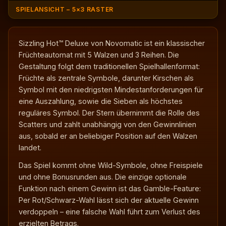
SPIELANSICHT – 5×3 RASTER
Sizzling Hot™ Deluxe von Novomatic ist ein klassischer
Früchteautomat mit 5 Walzen und 3 Reihen. Die
Gestaltung folgt dem traditionellen Spielhallenformat:
Früchte als zentrale Symbole, darunter Kirschen als
Symbol mit den niedrigsten Mindestanforderungen für
eine Auszahlung, sowie die Sieben als höchstes
reguläres Symbol. Der Stern übernimmt die Rolle des
Scatters und zahlt unabhängig von den Gewinnlinien
aus, sobald er an beliebiger Position auf den Walzen
landet.
Das Spiel kommt ohne Wild-Symbole, ohne Freispiele
und ohne Bonusrunden aus. Die einzige optionale
Funktion nach einem Gewinn ist das Gamble-Feature:
Per Rot/Schwarz-Wahl lässt sich der aktuelle Gewinn
verdoppeln – eine falsche Wahl führt zum Verlust des
erzielten Betrags.