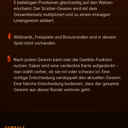
5 beliebigen Positionen gleichzeitig auf den Walzen
erscheint. Der Scatter-Gewinn wird mit dem
Gesamteinsatz multipliziert und zu einem etwaigen
Liniengewinn addiert.
Wildcards, Freispiele und Bonusrunden sind in diesem
Spiel nicht vorhanden.
Nach jedem Gewinn kann man die Gamble-Funktion
nutzen. Dabei wird eine verdeckte Karte aufgedeckt –
man wählt vorher, ob sie rot oder schwarz ist. Eine
richtige Entscheidung verdoppelt den aktuellen Gewinn.
Eine falsche Entscheidung bedeutet, dass der gesamte
Gewinn aus dieser Runde verloren geht.
SYMBOLE