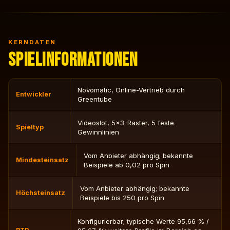
KERNDATEN
Spielinformationen
Novomatic, Online-Vertrieb durch
Entwickler
Greentube
Videoslot, 5×3-Raster, 5 feste
Spieltyp
Gewinnlinien
Vom Anbieter abhängig; bekannte
Mindesteinsatz
Beispiele ab 0,02 pro Spin
Vom Anbieter abhängig; bekannte
Höchsteinsatz
Beispiele bis 250 pro Spin
Konfigurierbar; typische Werte 95,66 % /