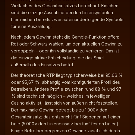
Vielfaches des Gesamteinsatzes berechnet. Kirschen
sind die einzige Ausnahme bei den Liniensymbolen –
hier reichen bereits zwei aufeinanderfolgende Symbole
für eine Auszahlung.
Nach jedem Gewinn steht die Gamble-Funktion offen:
Rot oder Schwarz wählen, um den aktuellen Gewinn zu
verdoppeln – oder ihn vollständig zu verlieren. Das ist
die einzige aktive Entscheidung, die das Spiel
außerhalb des Einsatzes bietet.
Der theoretische RTP liegt typischerweise bei 95,66 %
oder 95,67 %, abhängig vom konfigurierten Profil des
Betreibers. Andere Profile zwischen rund 88 % und 97
% sind technisch möglich – welches im jeweiligen
Casino aktiv ist, lässt sich von außen nicht feststellen.
Der maximale Gewinn beträgt bis zu 1.000× den
Gesamteinsatz; das entspricht fünf Siebenen auf einer
Linie (5.000× den Linieneinsatz bei fünf festen Linien).
Einige Betreiber begrenzen Gewinne zusätzlich durch