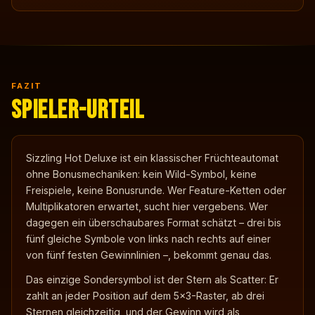
FAZIT
Spieler-Urteil
Sizzling Hot Deluxe ist ein klassischer Früchteautomat
ohne Bonusmechaniken: kein Wild-Symbol, keine
Freispiele, keine Bonusrunde. Wer Feature-Ketten oder
Multiplikatoren erwartet, sucht hier vergebens. Wer
dagegen ein überschaubares Format schätzt – drei bis
fünf gleiche Symbole von links nach rechts auf einer
von fünf festen Gewinnlinien –, bekommt genau das.
Das einzige Sondersymbol ist der Stern als Scatter: Er
zahlt an jeder Position auf dem 5×3-Raster, ab drei
Sternen gleichzeitig, und der Gewinn wird als