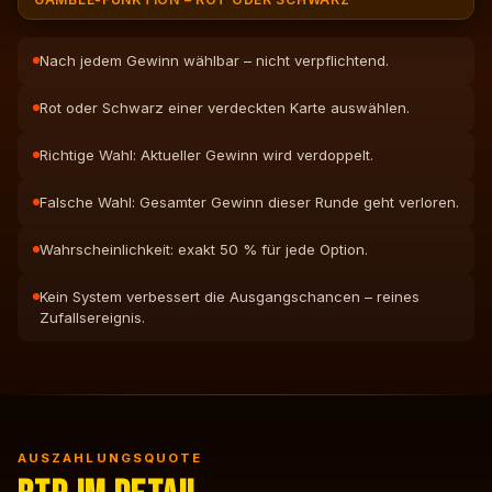
Nach jedem Gewinn wählbar – nicht verpflichtend.
Rot oder Schwarz einer verdeckten Karte auswählen.
Richtige Wahl: Aktueller Gewinn wird verdoppelt.
Falsche Wahl: Gesamter Gewinn dieser Runde geht verloren.
Wahrscheinlichkeit: exakt 50 % für jede Option.
Kein System verbessert die Ausgangschancen – reines
Zufallsereignis.
AUSZAHLUNGSQUOTE