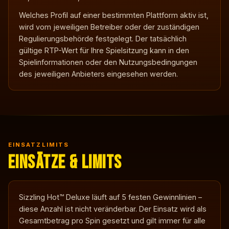
Welches Profil auf einer bestimmten Plattform aktiv ist,
wird vom jeweiligen Betreiber oder der zuständigen
Regulierungsbehörde festgelegt. Der tatsächlich
gültige RTP-Wert für Ihre Spielsitzung kann in den
Spielinformationen oder den Nutzungsbedingungen
des jeweiligen Anbieters eingesehen werden.
EINSATZLIMITS
Einsätze & Limits
Sizzling Hot™ Deluxe läuft auf 5 festen Gewinnlinien –
diese Anzahl ist nicht veränderbar. Der Einsatz wird als
Gesamtbetrag pro Spin gesetzt und gilt immer für alle