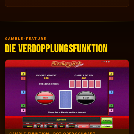
GAMBLE-FEATURE
Die Verdopplungsfunktion
GAMBLE-FUNKTION – ROT ODER SCHWARZ