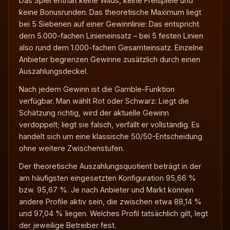
Das Spiel enthält keine Wilds, keine Freispiele und
keine Bonusrunden. Das theoretische Maximum liegt
bei 5 Siebenen auf einer Gewinnlinie: Das entspricht
dem 5.000-fachen Linieneinsatz – bei 5 festen Linien
also rund dem 1.000-fachen Gesamteinsatz. Einzelne
Anbieter begrenzen Gewinne zusätzlich durch einen
Auszahlungsdeckel.
Nach jedem Gewinn ist die Gamble-Funktion
verfügbar. Man wählt Rot oder Schwarz: Liegt die
Schätzung richtig, wird der aktuelle Gewinn
verdoppelt; liegt sie falsch, verfällt er vollständig. Es
handelt sich um eine klassische 50/50-Entscheidung
ohne weitere Zwischenstufen.
Der theoretische Auszahlungsquotient beträgt in der
am häufigsten eingesetzten Konfiguration 95,66 %
bzw. 95,67 %. Je nach Anbieter und Markt können
andere Profile aktiv sein, die zwischen etwa 88,14 %
und 97,04 % liegen. Welches Profil tatsächlich gilt, legt
der jeweilige Betreiber fest.